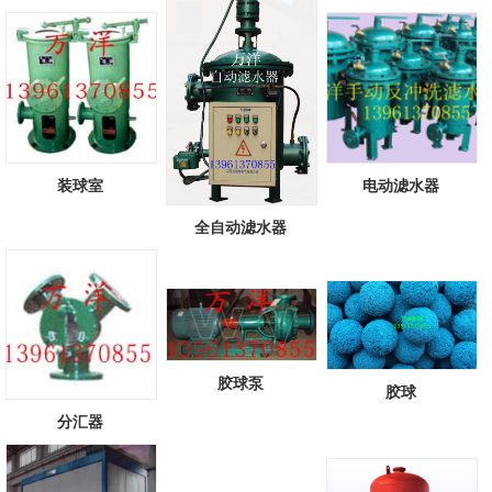
头...
[查看详情]
装球室
电动滤水器
全自动滤水器
胶球泵
胶球
分汇器