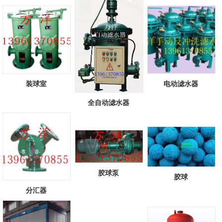
头...
[查看详情]
装球室
电动滤水器
全自动滤水器
胶球泵
胶球
分汇器