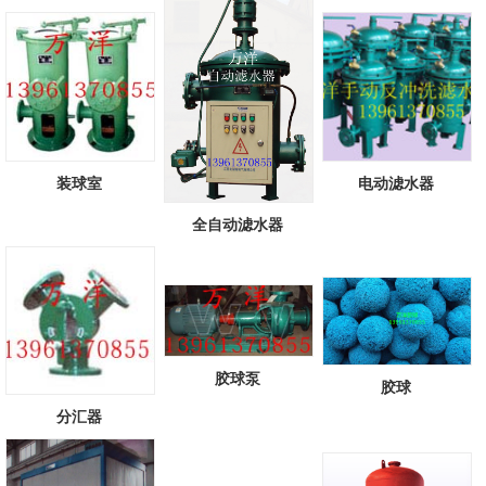
头...
[查看详情]
装球室
电动滤水器
全自动滤水器
胶球泵
胶球
分汇器