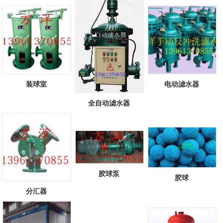
头...
[查看详情]
装球室
电动滤水器
全自动滤水器
胶球泵
胶球
分汇器