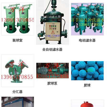
头...
[查看详情]
装球室
电动滤水器
全自动滤水器
胶球泵
胶球
分汇器